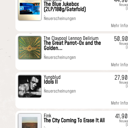
44,9
The Blue Jukebox
Neuwa
(2LP/180g/Gatefold)
(
,
Neuerscheinungen
Mehr Infos
50,9
The Claypool Lennon Delirium
The Great Parrot-Ox and the
Neuwa
Golden...
(
,
Neuerscheinungen
Mehr Infos
27,9
Yungblud
Idols II
Neuwa
(
,
Neuerscheinungen
Mehr Infos
41,9
Fink
The City Coming To Erase It All
Neuwa
(
,