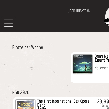
ÜBER UNS/TEAM
Platte der Woche
Bring Me
Count Y
,
Neuersch
RSD 2026
29,9
The First International Sex Opera
Band
Neuwa
(