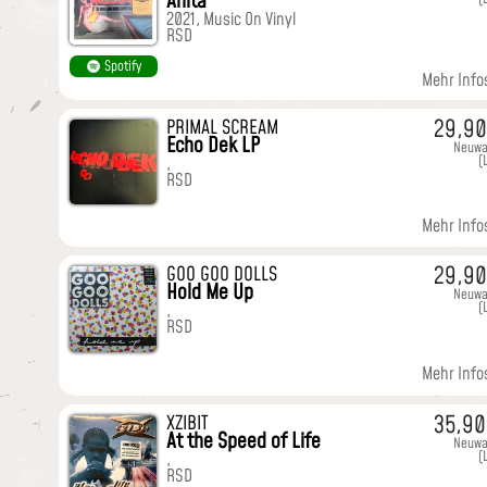
Anita
2021, Music On Vinyl
RSD
Spotify
Mehr Infos
29,9
PRIMAL SCREAM
Echo Dek LP
Neuwa
(
,
RSD
Mehr Infos
29,9
GOO GOO DOLLS
Hold Me Up
Neuwa
(
,
RSD
Mehr Infos
35,9
XZIBIT
At the Speed of Life
Neuwa
(
,
RSD