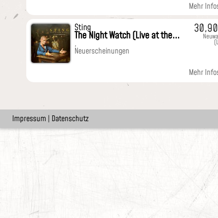
Mehr Infos
30,9
Sting
The Night Watch (Live at the...
Neuwa
(
,
Neuerscheinungen
Mehr Infos
Impressum
|
Datenschutz