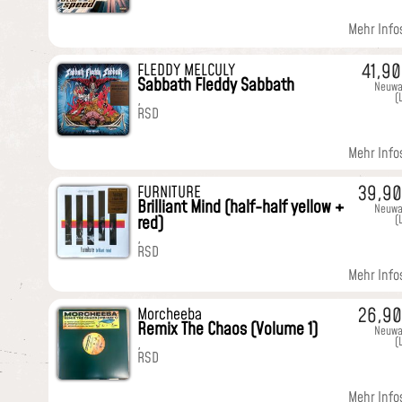
Mehr Infos
41,9
FLEDDY MELCULY
Sabbath Fleddy Sabbath
Neuwa
(
,
RSD
Mehr Infos
39,9
FURNITURE
Brilliant Mind (half-half yellow +
Neuwa
red)
(
,
RSD
Mehr Infos
26,9
Morcheeba
Remix The Chaos (Volume 1)
Neuwa
(
,
RSD
Mehr Infos