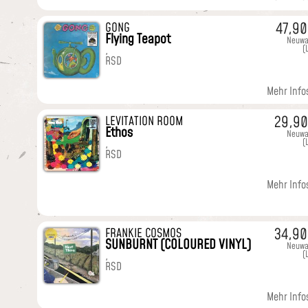
47,9
GONG
Flying Teapot
Neuwa
(
,
RSD
Mehr Infos
29,9
LEVITATION ROOM
Ethos
Neuwa
(
,
RSD
Mehr Infos
34,9
FRANKIE COSMOS
SUNBURNT (COLOURED VINYL)
Neuwa
(
,
RSD
Mehr Infos