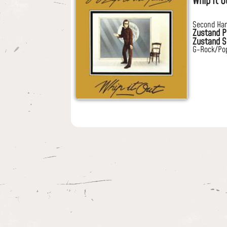
Whip It O
Second Ha
Zustand P
Zustand S
G-Rock/Po