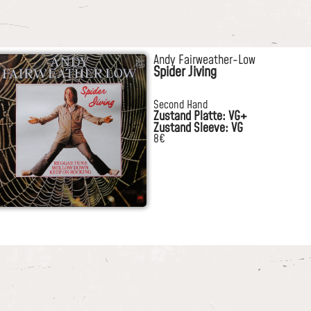
Andy Fairweather-Low
Spider Jiving
Second Hand
Zustand Platte: VG+
Zustand Sleeve: VG
8€