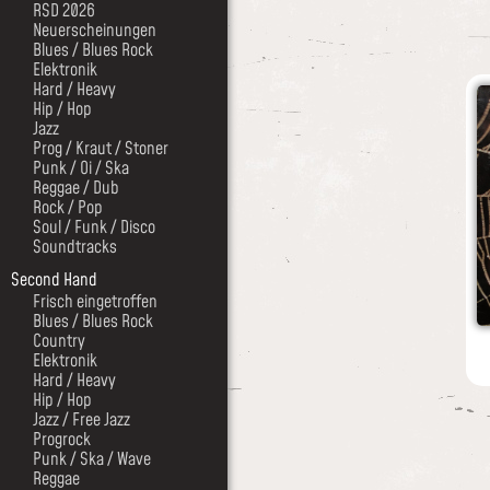
RSD 2026
Neuerscheinungen
Blues / Blues Rock
Elektronik
Hard / Heavy
Hip / Hop
Jazz
Prog / Kraut / Stoner
Punk / Oi / Ska
Reggae / Dub
Rock / Pop
Soul / Funk / Disco
Soundtracks
Second Hand
Frisch eingetroffen
Blues / Blues Rock
Country
Elektronik
Hard / Heavy
Hip / Hop
Jazz / Free Jazz
Progrock
Punk / Ska / Wave
Reggae